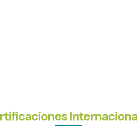
antener los más altos estándares de calidad en nuestr
dad alimentaria.
rtificaciones Internaciona