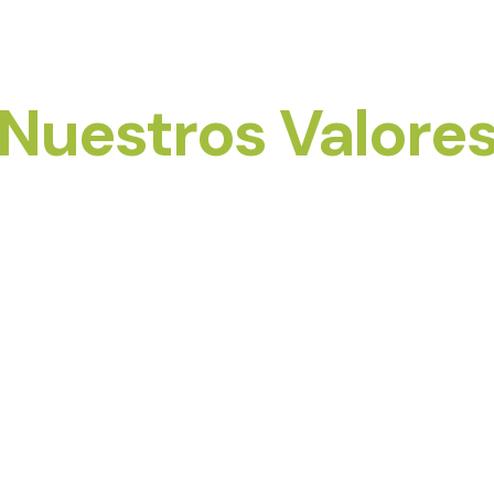
Nuestros Valore
el medio ambiente, promoviendo métodos de producci
tapas de nuestro proceso productivo.
ales mediante un comercio justo y una cadena de produ
tenible y mejorando la calidad de vida de nuestros pro
ca y responsabilidad en cada una de nuestras decisione