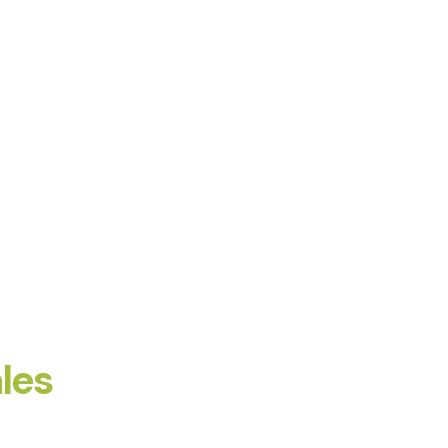
os productos, asegurando la satisfacción
les