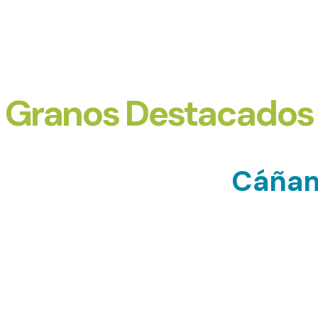
Granos Destacados
Cáñam
 como un superalimento
Las semillas de cáñamo s
, antioxidantes, fibra y
incluyendo aminoácidos 
versátil, ya que puede ser
equilibrada de ácidos gr
porado en productos
también son apreciadas p
ye a la regulación de los
ser una fuente importan
una excelente fuente de
hierro. El cáñamo industr
.
también tiene aplicaciones