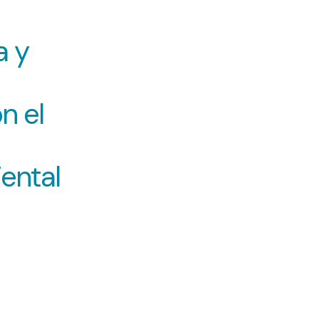
a y
n el
ental