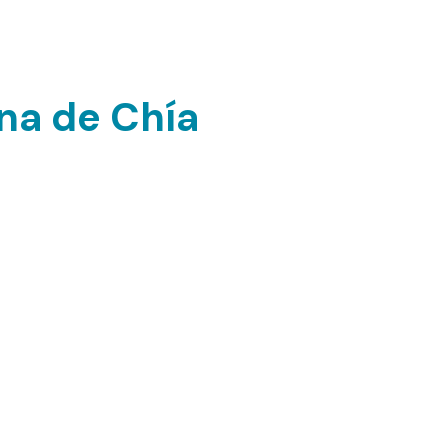
icos y bioplásticos.
na de Chía
en fibra, proteínas y ácidos grasos omega-
udables, como panes, postres y batidos.
n y sabor a tus comidas diarias!