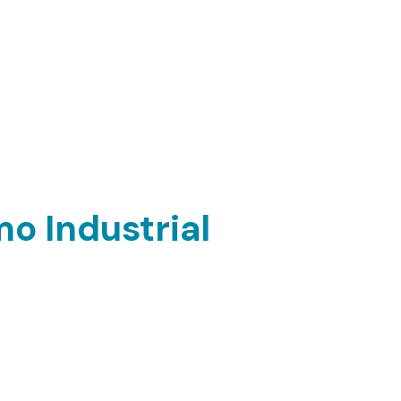
o Industrial
on ricas en proteínas de alta calidad,
esenciales, y contienen una proporción
asos omega-3 y omega-6. Estas semillas
or sus propiedades antioxidantes y por
te de minerales, como el magnesio y el
ial no solo se usa en alimentos, sino que
 en la fabricación de productos textiles,