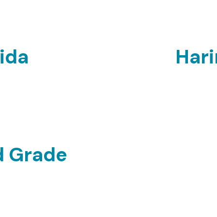
cosmét
ida
Hari
nte de fibra, omega-3 y
La harina de chía es rica 
r absorción de nutrientes
3. Ideal para recetas sal
res o repostería. ¡Potencia
¡Agrega nutrició
 natural!
d Grade
, la Chía Pet Food Grade
3 y proteínas. Mejora la
le. ¡Nutre a tu mascota de
!