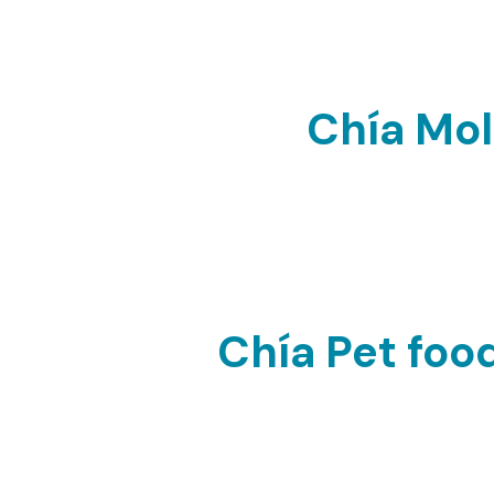
Chía Mol
La chía molida es una excelente fue
proteínas. Su formato permite una mejo
y es ideal para agregar en batidos, yogu
tu nutrición de manera
Chía Pet foo
Especialmente formulada para mascotas
es una fuente natural de fibra, omega-
digestión y promueve un pelaje saludab
forma natural